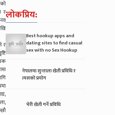
ोको
लोकप्रिय:
श र
ानव
ेखि
Best hookup apps and
dating sites to find casual
े र
sex with no Sex Hookup
्टि
्यक
ामा
नेपालमा सुन्ताला खेती प्रविधि र
ागि
त्यसको प्रयोग
पमा
्य,
ला,
चेरी खेती गर्ने प्रविधि
्छौ