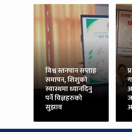
विश्व स्तनपान सप्ताह
प
समापन, शिशुको
ग
स्वास्थमा ध्यानदिनु
आ
पर्ने विज्ञहरुको
ज
सुझाव
अ