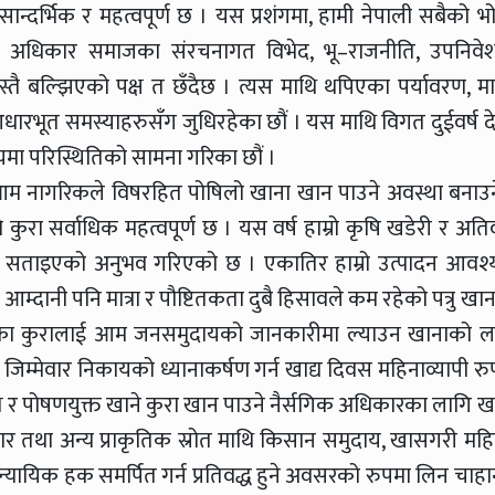
सान्दर्भिक र महत्वपूर्ण छ । यस प्रशंगमा, हामी नेपाली सबैको भ
द्य अधिकार समाजका संरचनागत विभेद, भू–राजनीति, उपनिवे
तै बल्झिएको पक्ष त छँदैछ । त्यस माथि थपिएका पर्यावरण, म
धारभूत समस्याहरुसँग जुधिरहेका छौं । यस माथि विगत दुईवर्ष द
मा परिस्थितिको सामना गरिका छौं ।
 आम नागरिकले विषरहित पोषिलो खाना खान पाउने अवस्था बनाउन
ुरा सर्वाधिक महत्वपूर्ण छ । यस वर्ष हाम्रो कृषि खडेरी र अतिवृष
ी सताइएको अनुभव गरिएको छ । एकातिर हाम्रो उत्पादन आवश
म्दानी पनि मात्रा र पौष्टितकता दुबै हिसावले कम रहेको पत्रु खान
्वका कुरालाई आम जनसमुदायको जानकारीमा ल्याउन खानाको ल
जिम्मेवार निकायको ध्यानाकर्षण गर्न खाद्य दिवस महिनाव्यापी रु
 र पोषणयुक्त खाने कुरा खान पाउने नैर्सगिक अधिकारका लागि खाद
 तथा अन्य प्राकृतिक स्रोत माथि किसान समुदाय, खासगरी महि
ायिक हक समर्पित गर्न प्रतिवद्ध हुने अवसरको रुपमा लिन चाहान