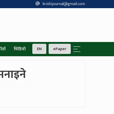
krishijournal@gmail.com
ार्ता
भिडियो
EN
ePaper
मनाइने