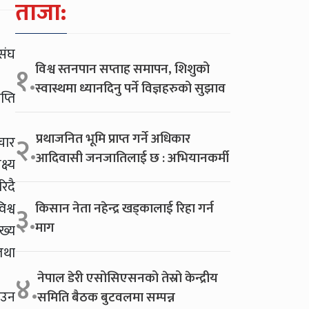
ताजा:
संघ
विश्व स्तनपान सप्ताह समापन, शिशुको
१.
स्वास्थमा ध्यानदिनु पर्ने विज्ञहरुको सुझाव
्ति
प्रथाजनित भूमि प्राप्त गर्ने अधिकार
२.
चार
आदिवासी जनजातिलाई छ : अभियानकर्मी
ष्य
िदै
श्व
किसान नेता नहेन्द्र खड्कालाई रिहा गर्न
३.
माग
ख्य
 तथा
नेपाल डेरी एसोसिएसनको तेस्रो केन्द्रीय
४.
ाउन
समिति बैठक बुटवलमा सम्पन्न