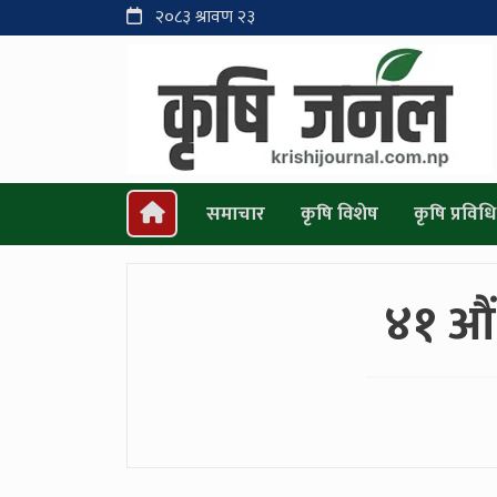
२०८३ श्रावण २३
समाचार
कृषि विशेष
कृषि प्रविधि
४१ औं