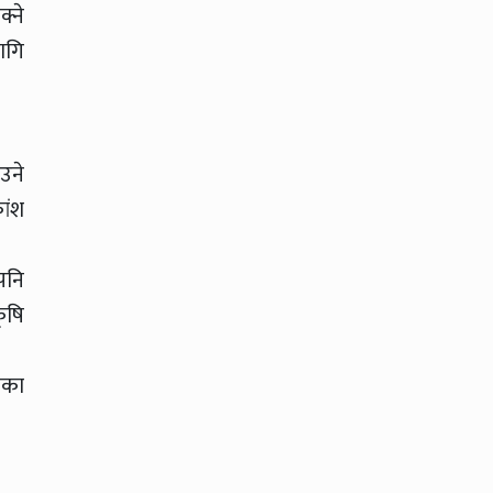
्ने
ागि
उने
ांश
पनि
ृषि
िका