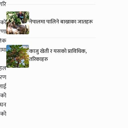
गरि
नेपालमा पालिने बाख्राका जातहरू
ैको
रणा
तिक
ामा
काजु खेती र यसको प्राविधिक,
तरिकाहरु
पहल
वरण
लाई
नको
सघन
एको