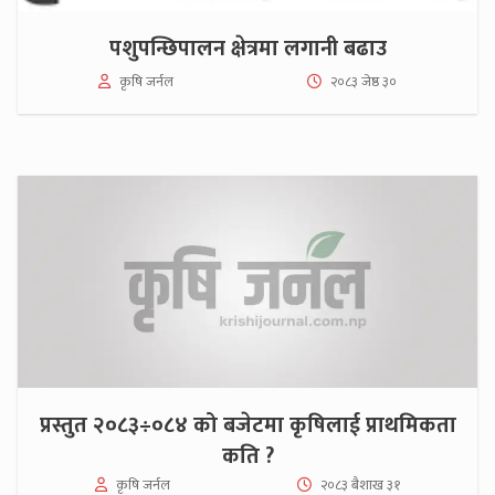
पशुपन्छिपालन क्षेत्रमा लगानी बढाउ
कृषि जर्नल
२०८३ जेष्ठ ३०
प्रस्तुत २०८३÷०८४ को बजेटमा कृषिलाई प्राथमिकता
कति ?
कृषि जर्नल
२०८३ बैशाख ३१