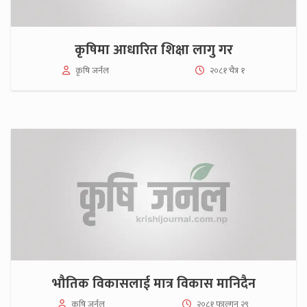
कृषिमा आधारित शिक्षा लागु गर
कृषि जर्नल
२०८१ चैत्र १
भौतिक विकासलाई मात्र विकास मानिदैन
कृषि जर्नल
२०८१ फाल्गुन २९