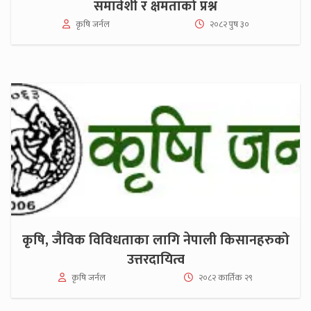
समावेशी र क्षमताको प्रश्न
कृषि जर्नल
२०८२ पुष ३०
कृषि, जैविक विविधताका लागि नेपाली किसानहरुको
उत्तरदायित्व
कृषि जर्नल
२०८२ कार्तिक २९