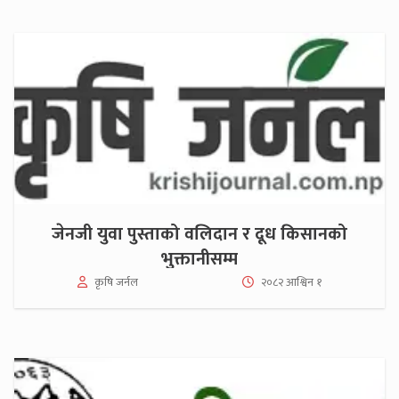
जेनजी युवा पुस्ताको वलिदान र दूध किसानको
भुक्तानीसम्म
कृषि जर्नल
२०८२ आश्विन १