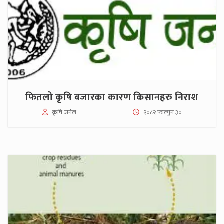
फितलो कृषि बजारका कारण किसानहरु निराश
कृषि जर्नल
२०८२ फाल्गुन ३०