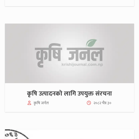
कृषि उत्पादनको लागि उपयुक्त संरचना
कृषि जर्नल
२०८२ चैत्र ३०