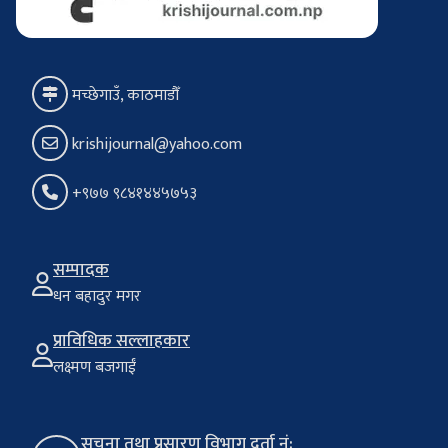
मच्छेगाउँ, काठमाडौँ
krishijournal@yahoo.com
+९७७ ९८४१४४५७५३
सम्पादक
धन बहादुर मगर
प्राविधिक सल्लाहकार
लक्ष्मण बजगाईं
सूचना तथा प्रसारण विभाग दर्ता नं: