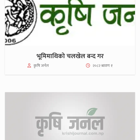
भूमिमाथिको चलखेल बन्द गर
कृषि जर्नल
२०८२ श्रावण १