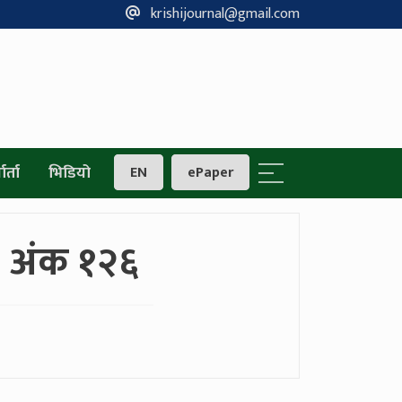
krishijournal@gmail.com
ार्ता
भिडियो
EN
ePaper
० अंक १२६