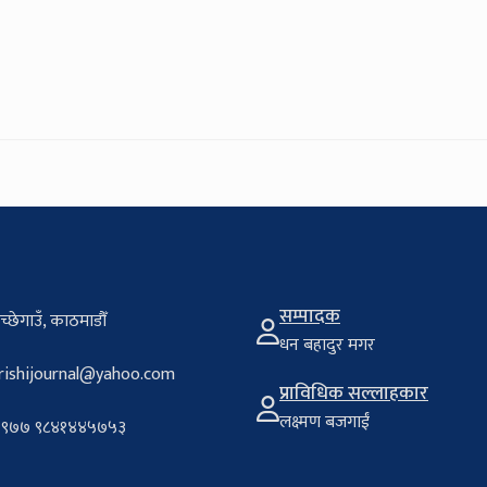
सम्पादक
च्छेगाउँ, काठमाडौँ
धन बहादुर मगर
rishijournal@yahoo.com
प्राविधिक सल्लाहकार
लक्ष्मण बजगाईं
९७७ ९८४१४४५७५३