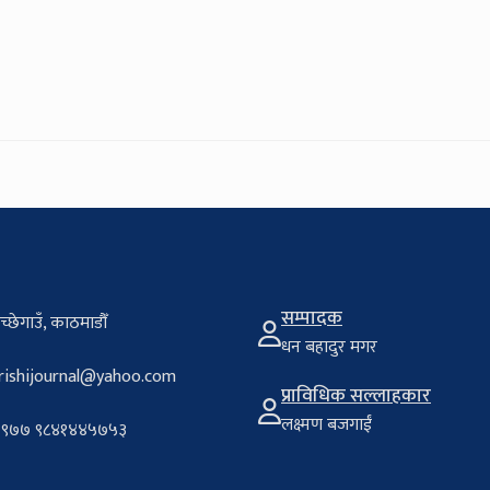
सम्पादक
च्छेगाउँ, काठमाडौँ
धन बहादुर मगर
rishijournal@yahoo.com
प्राविधिक सल्लाहकार
लक्ष्मण बजगाईं
९७७ ९८४१४४५७५३