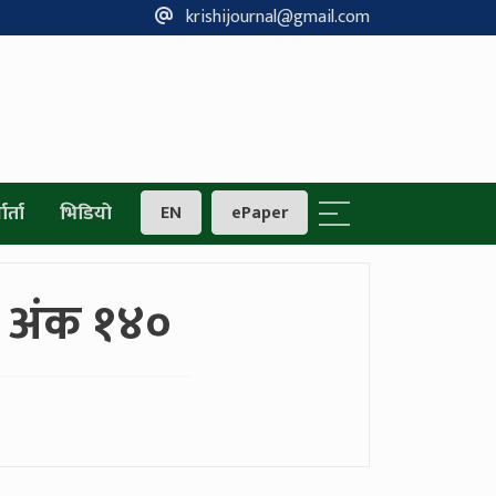
krishijournal@gmail.com
ार्ता
भिडियो
EN
ePaper
२१ अंक १४०