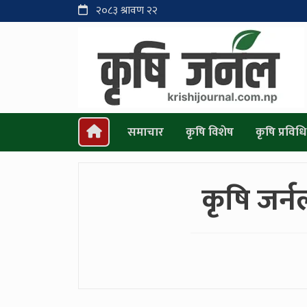
२०८३ श्रावण २२
समाचार
कृषि विशेष
कृषि प्रविधि
कृषि जर्न