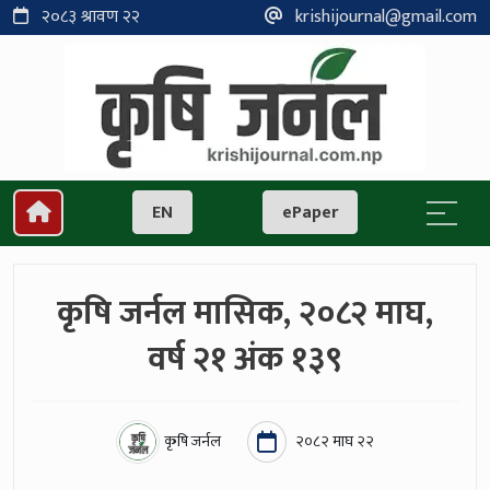
२०८३ श्रावण २२
krishijournal@gmail.com
EN
ePaper
कृषि जर्नल मासिक, २०८२ माघ,
वर्ष २१ अंक १३९
कृषि जर्नल
२०८२ माघ २२