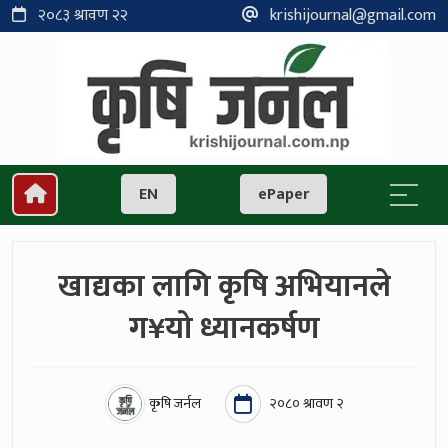
२०८३ श्रावण २२
krishijournal@gmail.com
EN
ePaper
खाद्यका लागि कृषि अभियानले
ग¥यो ध्यानकर्षण
कृषि जर्नल
२०८० श्रावण २