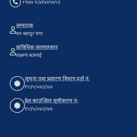
+९७७ ९८४१४४५७५३
सम्पादक
धन बहादुर मगर
प्राविधिक सल्लाहकार
लक्ष्मण बजगाईं
सूचना तथा प्रसारण विभाग दर्ता नं:
१५३५/०७३/७४
प्रेस काउन्सिल सूचीकरण नं:
१५३५/०७३/७४