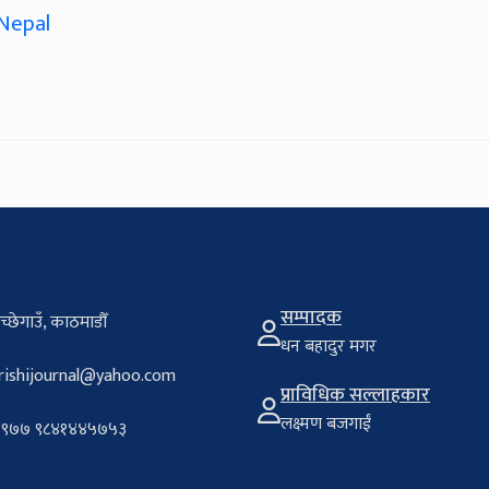
 Nepal
सम्पादक
च्छेगाउँ, काठमाडौँ
धन बहादुर मगर
rishijournal@yahoo.com
प्राविधिक सल्लाहकार
लक्ष्मण बजगाईं
९७७ ९८४१४४५७५३