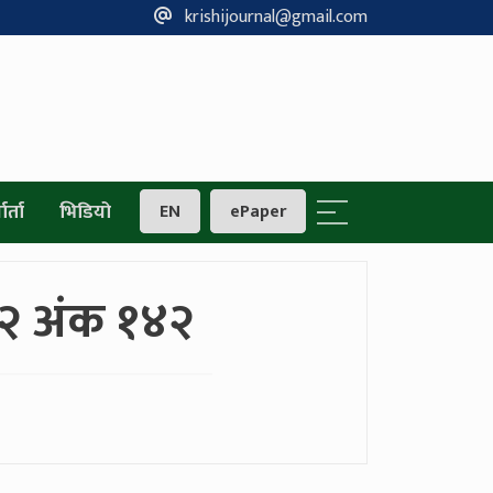
krishijournal@gmail.com
ार्ता
भिडियो
EN
ePaper
२२ अंक १४२