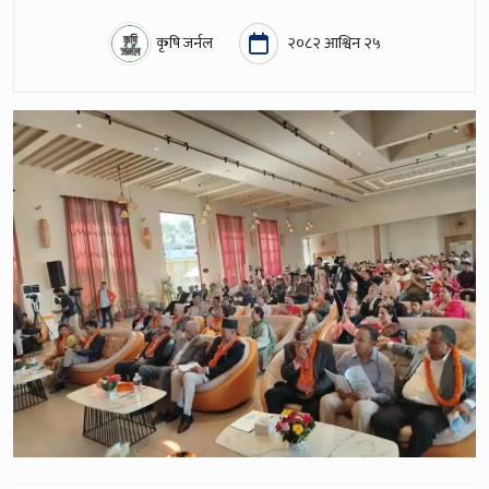
कृषि जर्नल
२०८२ आश्विन २५