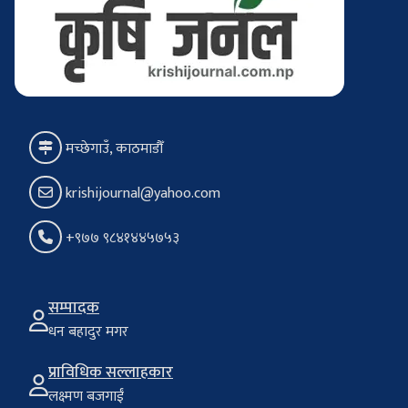
मच्छेगाउँ, काठमाडौँ
krishijournal@yahoo.com
+९७७ ९८४१४४५७५३
सम्पादक
धन बहादुर मगर
प्राविधिक सल्लाहकार
लक्ष्मण बजगाईं