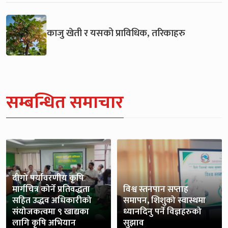
काजु खेती र यसको प्राविधिक, तरिकाहरु
सम्बन्धित समाचार
दीगो पर्यावरणीय कृषि
मार्गचित्र कोर्ने प्रतिवद्धता
विश्व स्तनपान सप्ताह
सहित उद्धव अधिकारीको
समापन, शिशुको स्वास्थमा
संयोजकत्वमा ९ खाद्यका
ध्यानदिनु पर्ने विज्ञहरुको
लागि कृषि अभियान
सुझाव