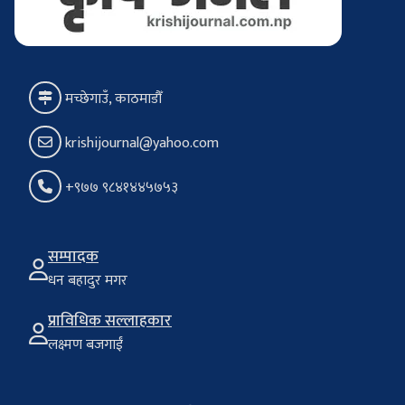
मच्छेगाउँ, काठमाडौँ
krishijournal@yahoo.com
+९७७ ९८४१४४५७५३
सम्पादक
धन बहादुर मगर
प्राविधिक सल्लाहकार
लक्ष्मण बजगाईं