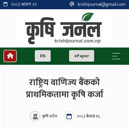
२०८३ श्रावण २२
krishijournal@gmail.com
EN
ePaper
राष्ट्रिय वाणिज्य बैंककोे
प्राथमिकतामा कृषि कर्जा
कृषि जर्नल
२०८३ बैशाख १६