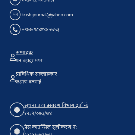
मच्छेगाउँ, काठमाडौँ
krishijournal@yahoo.com
+९७७ ९८४१४४५७५३
सम्पादक
धन बहादुर मगर
प्राविधिक सल्लाहकार
लक्ष्मण बजगाईं
सूचना तथा प्रसारण विभाग दर्ता नं:
१५३५/०७३/७४
प्रेस काउन्सिल सूचीकरण नं: