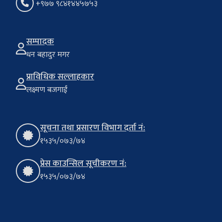
+९७७ ९८४१४४५७५३
सम्पादक
धन बहादुर मगर
प्राविधिक सल्लाहकार
लक्ष्मण बजगाईं
सूचना तथा प्रसारण विभाग दर्ता नं:
१५३५/०७३/७४
प्रेस काउन्सिल सूचीकरण नं:
१५३५/०७३/७४