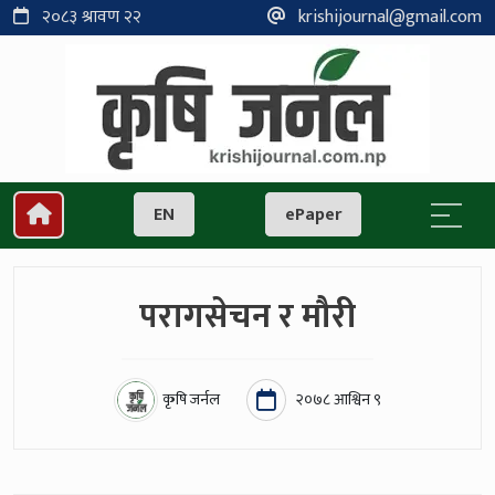
२०८३ श्रावण २२
krishijournal@gmail.com
EN
ePaper
परागसेचन र मौरी
कृषि जर्नल
२०७८ आश्विन ९