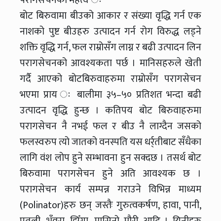
बोट बिरुवामा बीउको आकार र संख्या वृद्धि गर्न एक
नाशको पुष्ट बीउहरु उत्पादन गर्न रोग विरुद्ध लड्ने
शक्ति वृद्धि गर्न, फल राम्रोसँग लाग्न र बढी उत्पादन लिन
परागसेचनको आवश्यकता पर्छ । मानिसहरुले खेती
गर्दै आएको बोटबिरुवाहरुमा राम्रोसँग परागसेचन
भएमा प्राय ः बालीमा ३५–५० प्रतिशत भन्दा बढी
उत्पादन वृद्धि हुन्छ । कतिपय बोट बिरुवाहरुमा
परागसेचन नै नभई फल र बीउ नै लाग्दैन जसको
फलस्वरुप त्यो जातको वनस्पति यस धर्र्तीबाट सँधैका
लागि वंश लोप हुने सम्भावना हुन सक्दछ । तसर्थ बोट
बिरुवामा परागसेचन हुने अति आवश्यक छ ।
परागसेचन कार्य सम्पन्न गराउने विभिन्न माध्यम
(Polinator)हरु छन् जस्तैः गुरुत्वकर्षण, हावा, पानी,
पुतली, भँवरा, झिँगा, मासिनो मौरी आदि । यिनीहरु