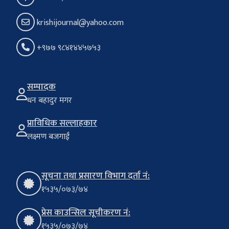
krishijournal@yahoo.com
+९७७ ९८४१४४५७५३
सम्पादक
धन बहादुर मगर
प्राविधिक सल्लाहकार
लक्ष्मण बजगाईं
सूचना तथा प्रसारण विभाग दर्ता नं:
१५३५/०७३/७४
प्रेस काउन्सिल सूचीकरण नं:
१५३५/०७३/७४