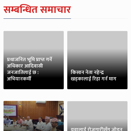
सम्बन्धित समाचार
प्रथाजनित भूमि प्राप्त गर्ने
अधिकार आदिवासी
जनजातिलाई छ :
किसान नेता नहेन्द्र
अभियानकर्मी
खड्कालाई रिहा गर्न माग
युवालाई रोजगारीसँग जोड्न