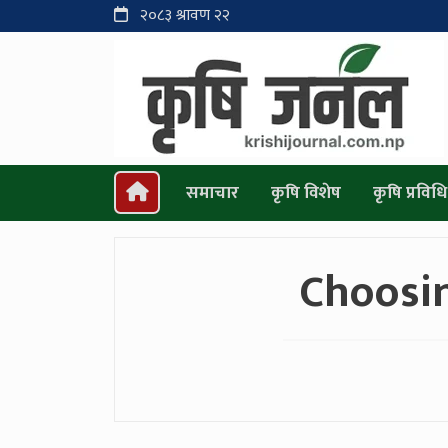
२०८३ श्रावण २२
समाचार
कृषि विशेष
कृषि प्रविधि
Choosin