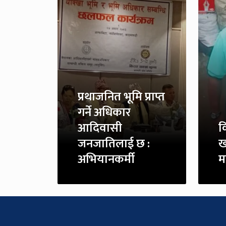
प्रथाजनित भूमि प्राप्त
गर्ने अधिकार
आदिवासी
क
जनजातिलाई छ :
ख
अभियानकर्मी
म