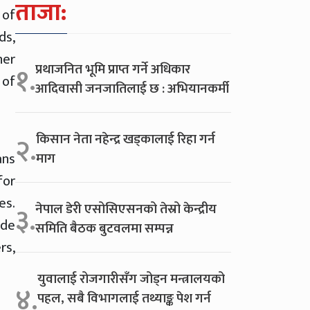
ताजा:
 of
ds,
her
प्रथाजनित भूमि प्राप्त गर्ने अधिकार
१.
 of
आदिवासी जनजातिलाई छ : अभियानकर्मी
किसान नेता नहेन्द्र खड्कालाई रिहा गर्न
२.
ans
माग
for
es.
नेपाल डेरी एसोसिएसनको तेस्रो केन्द्रीय
३.
ude
समिति बैठक बुटवलमा सम्पन्न
s,
युवालाई रोजगारीसँग जोड्न मन्त्रालयको
४.
पहल, सबै विभागलाई तथ्याङ्क पेश गर्न