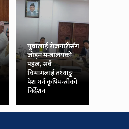
युवालाई रोजगारीसँग
जोड्न मन्त्रालयको
पहल, सबै
विभागलाई तथ्याङ्क
पेश गर्न कृषिमन्त्रीको
निर्देशन