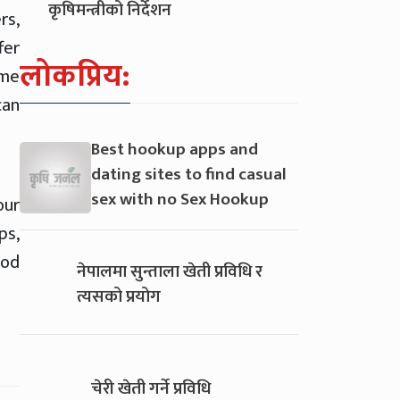
कृषिमन्त्रीको निर्देशन
rs,
fer
लोकप्रिय:
ime
can
Best hookup apps and
dating sites to find casual
sex with no Sex Hookup
our
ps,
iod
नेपालमा सुन्ताला खेती प्रविधि र
त्यसको प्रयोग
चेरी खेती गर्ने प्रविधि