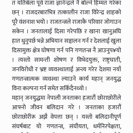
त यतिबेला पूर्व राजा ज्ञानेन्द्रले नै बोल्ने हिम्मत गरेका
छन् । राजदरबारभित्र तत्कालीन राजा विरेन्द्र शाहको
पूरै वंशनाश भयो । राजतन्त्रले राजाकै परिवार जोगाउन
सकेन । जनतालाई दिसा गरेपछि र खाना खानुअघि
हात धुनुपर्छ भन्ने अभियान सञ्चालन गर्न र देशलाई खुला
दिसामुक्त क्षेत्र घोषणा गर्न पनि गणतन्त्र नै आउनुप¥यो
। त्यस्तो सामन्ती शोषण र विभेदयुक्त, राष्ट्रघाती,
जनविरोधी र भ्रष्ट व्यवस्थालाई अन्त्य गरेर देशमा नयाँ
गणतन्त्रात्मक व्यवस्था ल्याउने कार्य महान् जनयुद्ध
विना कल्पना गर्न समेत सकिँदैनथ्यो ।
महान् जनयुद्धमा नेपाली जनताका हजारौं छोराछोरीले
आफ्नो जीवन बलिदान गरे । जनताका हजारौं
छोराछोरीरू अझै वेपत्ता छन् । यस्तो बलिदानीपूर्ण
संघर्षबाट यो गणतन्त्र, संघीयता, धर्मनिरपेक्षता,