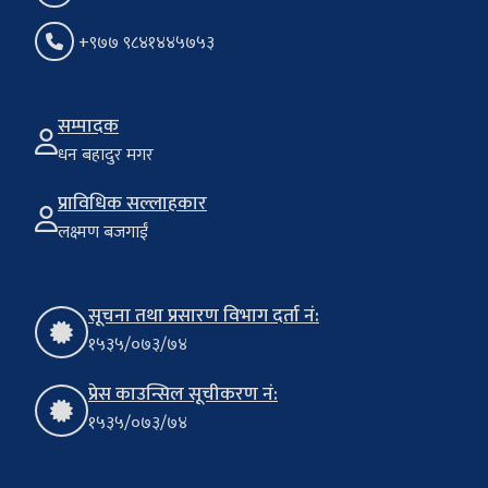
+९७७ ९८४१४४५७५३
सम्पादक
धन बहादुर मगर
प्राविधिक सल्लाहकार
लक्ष्मण बजगाईं
सूचना तथा प्रसारण विभाग दर्ता नं:
१५३५/०७३/७४
प्रेस काउन्सिल सूचीकरण नं:
१५३५/०७३/७४