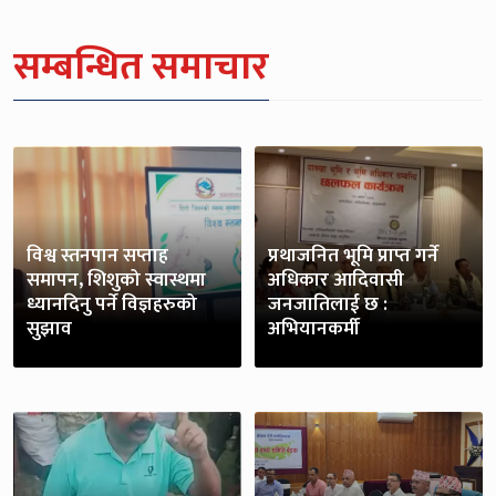
सम्बन्धित समाचार
विश्व स्तनपान सप्ताह
प्रथाजनित भूमि प्राप्त गर्ने
समापन, शिशुको स्वास्थमा
अधिकार आदिवासी
ध्यानदिनु पर्ने विज्ञहरुको
जनजातिलाई छ :
सुझाव
अभियानकर्मी