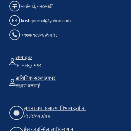
मच्छेगाउँ, काठमाडौँ
krishijournal@yahoo.com
+९७७ ९८४१४४५७५३
सम्पादक
धन बहादुर मगर
प्राविधिक सल्लाहकार
लक्ष्मण बजगाईं
सूचना तथा प्रसारण विभाग दर्ता नं:
१५३५/०७३/७४
प्रेस काउन्सिल सूचीकरण नं: