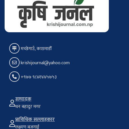
मच्छेगाउँ, काठमाडौँ
krishijournal@yahoo.com
+९७७ ९८४१४४५७५३
सम्पादक
धन बहादुर मगर
प्राविधिक सल्लाहकार
लक्ष्मण बजगाईं