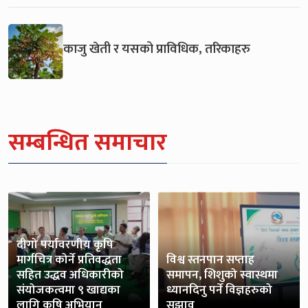
काजु खेती र यसको प्राविधिक, तरिकाहरु
सम्बन्धित समाचार
दीगो पर्यावरणीय कृषि
मार्गचित्र कोर्ने प्रतिवद्धता
विश्व स्तनपान सप्ताह
सहित उद्धव अधिकारीको
समापन, शिशुको स्वास्थमा
संयोजकत्वमा ९ खाद्यका
ध्यानदिनु पर्ने विज्ञहरुको
लागि कृषि अभियान
सुझाव