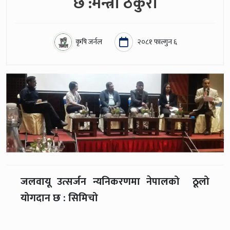
छ :मन्त्री ठकुरी
कृषि जर्नल
२०८१ फाल्गुन ६
जलवायू उत्सर्जन न्यनिकरणमा नेपालको ठूलो
योगदान छ : सिमिचो