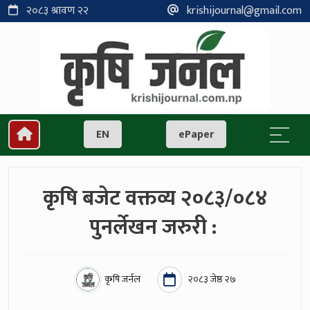
२०८३ श्रावण २२
krishijournal@gmail.com
EN
ePaper
कृषि बजेट वक्तव्य २०८३/०८४
पुनर्लेखन जरुरी :
कृषि जर्नल
२०८३ जेष्ठ २७