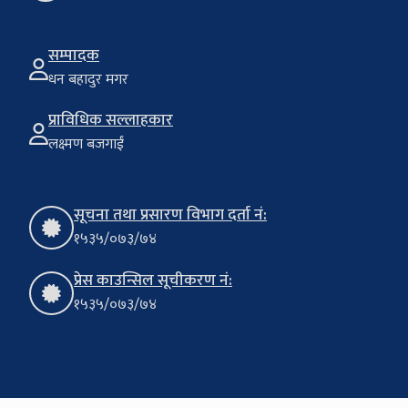
सम्पादक
धन बहादुर मगर
प्राविधिक सल्लाहकार
लक्ष्मण बजगाईं
सूचना तथा प्रसारण विभाग दर्ता नं:
१५३५/०७३/७४
प्रेस काउन्सिल सूचीकरण नं:
१५३५/०७३/७४