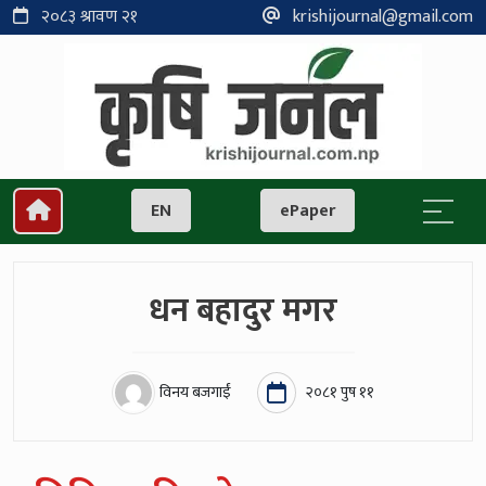
२०८३ श्रावण २१
krishijournal@gmail.com
EN
ePaper
धन बहादुर मगर
विनय बजगाईं
२०८१ पुष ११