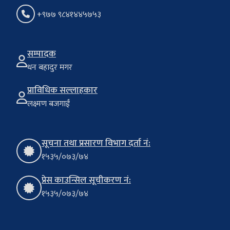
+९७७ ९८४१४४५७५३
सम्पादक
धन बहादुर मगर
प्राविधिक सल्लाहकार
लक्ष्मण बजगाईं
सूचना तथा प्रसारण विभाग दर्ता नं:
१५३५/०७३/७४
प्रेस काउन्सिल सूचीकरण नं:
१५३५/०७३/७४