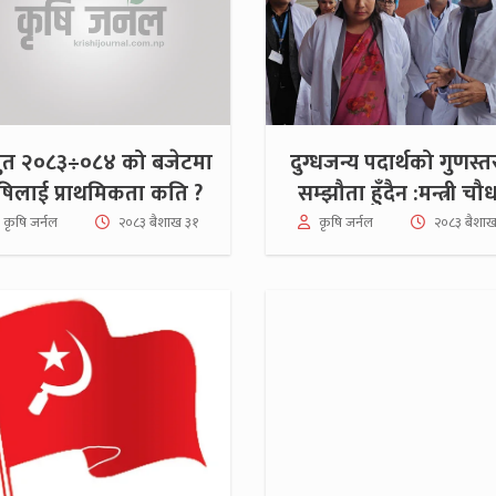
स्तुत २०८३÷०८४ को बजेटमा
दुग्धजन्य पदार्थको गुणस्
षिलाई प्राथमिकता कति ?
सम्झौता हुँदैन :मन्त्री चौ
कृषि जर्नल
२०८३ बैशाख ३१
कृषि जर्नल
२०८३ बैशाख