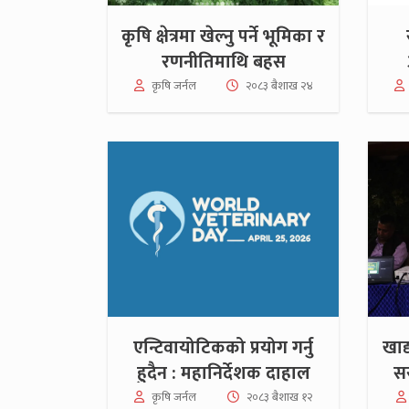
कृषि क्षेत्रमा खेल्नु पर्ने भूमिका र
रणनीतिमाथि बहस
भूम
कृषि जर्नल
२०८३ बैशाख २४
एन्टिवायोटिकको प्रयोग गर्नु
खाद
हुदैन : महानिर्देशक दाहाल
सर
कृषि जर्नल
२०८३ बैशाख १२