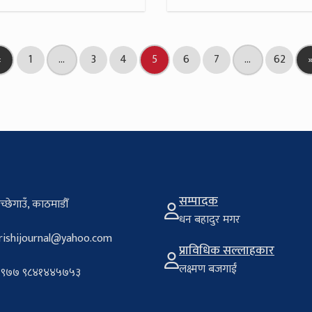
«
1
…
3
4
5
6
7
…
62
सम्पादक
च्छेगाउँ, काठमाडौँ
धन बहादुर मगर
rishijournal@yahoo.com
प्राविधिक सल्लाहकार
लक्ष्मण बजगाईं
९७७ ९८४१४४५७५३