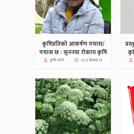
कृषिप्रतिको आकर्षण पचास/
प्र
पचास छ : सुननया रोकाय कृषि
कृ
शिक्षिका
कृषि जर्नल
२०८३ बैशाख ३१