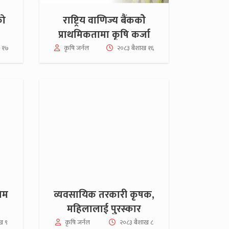
को
राष्ट्रिय वाणिज्य बैंककोे
प्राथमिकतामा कृषि कर्जा
 १७
कृषि जर्नल
२०८३ बैशाख १६
लिम
व्यवसायिक तरकारी कृषक,
महिलालाई पुरस्कार
ख ९
कृषि जर्नल
२०८३ बैशाख ८