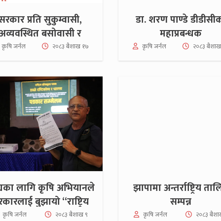
सरकार प्रति सुकुम्वासी,
डा. शरण पाण्डे डीडीसी
अव्यवस्थित बसोवासी र
महाप्रबन्धक
िहीन किसानहरू आक्रोशित
कृषि जर्नल
२०८३ बैशाख १७
कृषि जर्नल
२०८३ बैशाख
्यका लागि कृषि अभियानले
झापामा अन्तर्राष्ट्रिय ता
कारलाई बुझायो ‘‘राष्ट्रिय
सम्पन्न
प्रतिवद्धता पत्र’’
कृषि जर्नल
२०८३ बैशाख ९
कृषि जर्नल
२०८३ बैशा