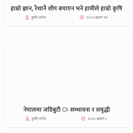
हाम्रो ज्ञान, रैथानै शीप बचाएन भने हामीले हाम्रो कृषि
कृषि जर्नल
२०७९ श्रावण ११
नेपालमा जडिबुटी ः सम्भावना र समृद्धी
कृषि जर्नल
२०७९ श्रावण ८