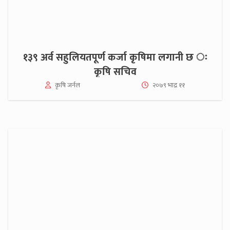
१३९ अर्व सहुलियतपूर्ण कर्जा कृषिमा लगानी छ ः
कृषि सचिव
कृषि जर्नल
२०७९ भाद्र ११