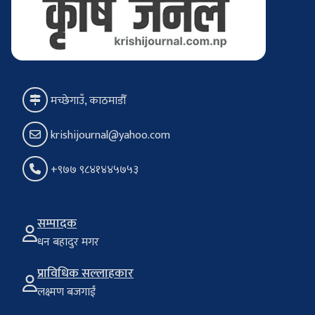
मच्छेगाउँ, काठमाडौँ
krishijournal@yahoo.com
+९७७ ९८४१४४५७५३
सम्पादक
धन बहादुर मगर
प्राविधिक सल्लाहकार
लक्ष्मण बजगाईं