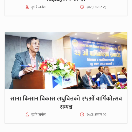
कृषि जर्नल
२०८३ असार २३
साना किसान विकास लघुवित्तको २५औं वार्षिकोत्सव
सम्पन्न
कृषि जर्नल
२०८३ असार २२