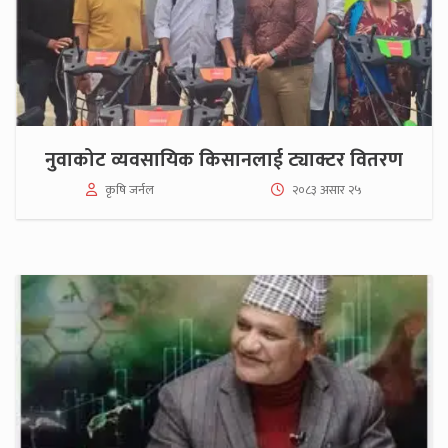
नुवाकोट व्यवसायिक किसानलाई ट्याक्टर वितरण
कृषि जर्नल
२०८३ असार २५