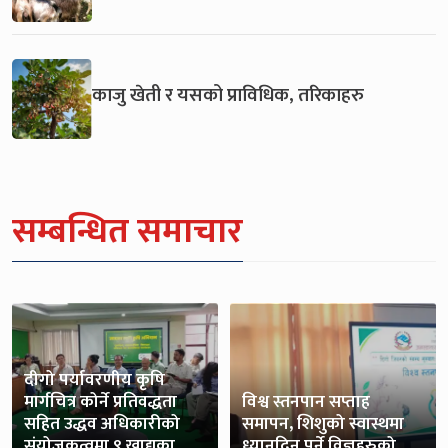
काजु खेती र यसको प्राविधिक, तरिकाहरु
सम्बन्धित समाचार
दीगो पर्यावरणीय कृषि
मार्गचित्र कोर्ने प्रतिवद्धता
विश्व स्तनपान सप्ताह
सहित उद्धव अधिकारीको
समापन, शिशुको स्वास्थमा
संयोजकत्वमा ९ खाद्यका
ध्यानदिनु पर्ने विज्ञहरुको